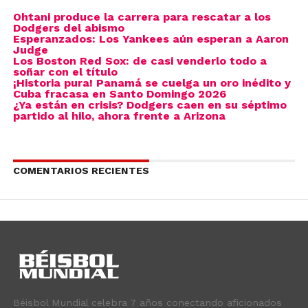
Ohtani produce la carrera para rescatar a los
Dodgers del abismo
Esperanzados: Los Yankees aún esperan a Aaron
Judge
Los Boston Red Sox: de casi venderlo todo a
soñar con el título
¡Historia pura! Panamá se cuelga un oro inédito y
Cuba fracasa en Santo Domingo 2026
¿Ya están en crisis? Dodgers caen en su séptimo
partido al hilo, ahora frente a Arizona
COMENTARIOS RECIENTES
Béisbol Mundial celebra 7 años conectando aficionados