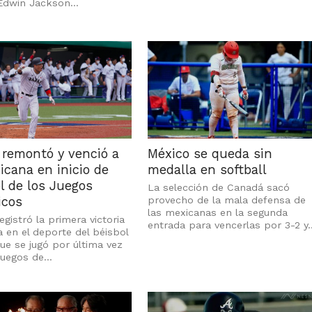
Edwin Jackson...
 remontó y venció a
México se queda sin
cana en inicio de
medalla en softball
l de los Juegos
La selección de Canadá sacó
icos
provecho de la mala defensa de
las mexicanas en la segunda
gistró la primera victoria
entrada para vencerlas por 3-2 y..
a en el deporte del béisbol
ue se jugó por última vez
uegos de...