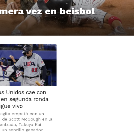
imera vez en beisbol
os Unidos cae con
 en segunda ronda
igue vivo
nagita empató con un
o de Scott McGough en la
entrada, Takuya Kai
 un sencillo ganador