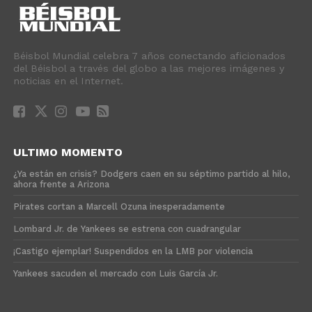
Béisbol Mundial celebra 7 años conectando aficionados
del Béisbol a través del globo a las mejores imágenes y
noticias en el Internet.
ULTIMO MOMENTO
¿Ya están en crisis? Dodgers caen en su séptimo partido al hilo,
ahora frente a Arizona
Pirates cortan a Marcell Ozuna inesperadamente
Lombard Jr. de Yankees se estrena con cuadrangular
¡Castigo ejemplar! Suspendidos en la LMB por violencia
Yankees sacuden el mercado con Luis García Jr.