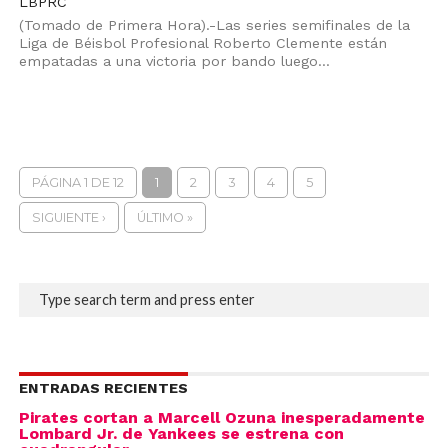
LBPRC
(Tomado de Primera Hora).-Las series semifinales de la
Liga de Béisbol Profesional Roberto Clemente están
empatadas a una victoria por bando luego...
PÁGINA 1 DE 12
1
2
3
4
5
SIGUIENTE ›
ÚLTIMO »
ENTRADAS RECIENTES
Pirates cortan a Marcell Ozuna inesperadamente
Lombard Jr. de Yankees se estrena con