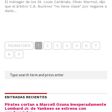
El mánager de los St. Louis Cardinals, Oliver Marmol, dijo
que el árbitro C.B. Bucknor “no tiene clase” por negarse a
darle...
PÁGINA 1 DE 9
1
2
3
4
5
6
7
8
9
ENTRADAS RECIENTES
Pirates cortan a Marcell Ozuna inesperadamente
Lombard Jr. de Yankees se estrena con