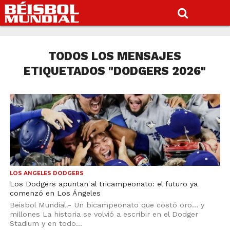
TODOS LOS MENSAJES
ETIQUETADOS "DODGERS 2026"
LOS ANGELES DODGERS
Los Dodgers apuntan al tricampeonato: el futuro ya
comenzó en Los Ángeles
Beisbol Mundial.- Un bicampeonato que costó oro… y
millones La historia se volvió a escribir en el Dodger
Stadium y en todo...