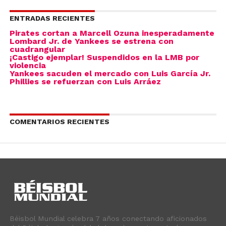
ENTRADAS RECIENTES
Pirates cortan a Marcell Ozuna inesperadamente
Lombard Jr. de Yankees se estrena con
cuadrangular
¡Castigo ejemplar! Suspendidos en la LMB por
violencia
Yankees sacuden el mercado con Luis García Jr.
Phillies se refuerzan con Luis Arráez
COMENTARIOS RECIENTES
Béisbol Mundial celebra 7 años conectando aficionados