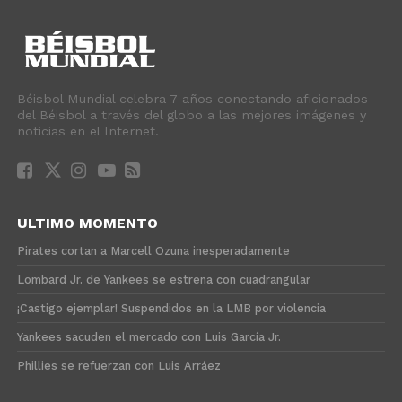
Béisbol Mundial celebra 7 años conectando aficionados
del Béisbol a través del globo a las mejores imágenes y
noticias en el Internet.
ULTIMO MOMENTO
Pirates cortan a Marcell Ozuna inesperadamente
Lombard Jr. de Yankees se estrena con cuadrangular
¡Castigo ejemplar! Suspendidos en la LMB por violencia
Yankees sacuden el mercado con Luis García Jr.
Phillies se refuerzan con Luis Arráez