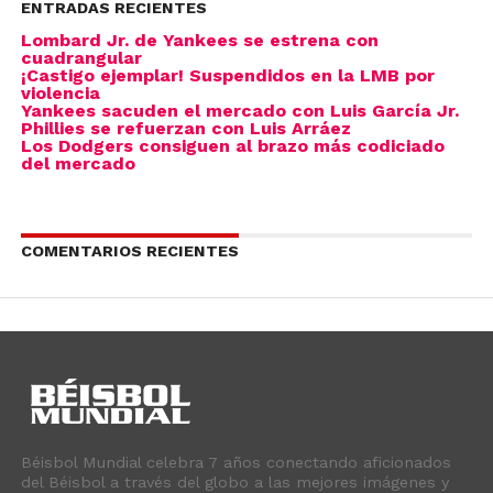
ENTRADAS RECIENTES
Lombard Jr. de Yankees se estrena con
cuadrangular
¡Castigo ejemplar! Suspendidos en la LMB por
violencia
Yankees sacuden el mercado con Luis García Jr.
Phillies se refuerzan con Luis Arráez
Los Dodgers consiguen al brazo más codiciado
del mercado
COMENTARIOS RECIENTES
Béisbol Mundial celebra 7 años conectando aficionados
del Béisbol a través del globo a las mejores imágenes y