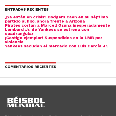
ENTRADAS RECIENTES
¿Ya están en crisis? Dodgers caen en su séptimo
partido al hilo, ahora frente a Arizona
Pirates cortan a Marcell Ozuna inesperadamente
Lombard Jr. de Yankees se estrena con
cuadrangular
¡Castigo ejemplar! Suspendidos en la LMB por
violencia
Yankees sacuden el mercado con Luis García Jr.
COMENTARIOS RECIENTES