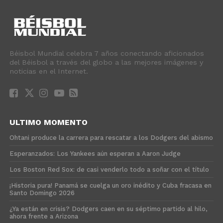
Béisbol Mundial celebra 7 años conectando aficionados
del Béisbol a través del globo a las mejores imágenes y
noticias en el Internet.
ULTIMO MOMENTO
Ohtani produce la carrera para rescatar a los Dodgers del abismo
Esperanzados: Los Yankees aún esperan a Aaron Judge
Los Boston Red Sox: de casi venderlo todo a soñar con el título
¡Historia pura! Panamá se cuelga un oro inédito y Cuba fracasa en
Santo Domingo 2026
¿Ya están en crisis? Dodgers caen en su séptimo partido al hilo,
ahora frente a Arizona