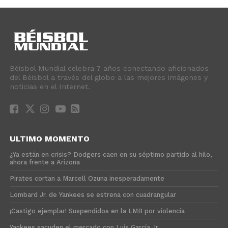
Béisbol Mundial celebra 7 años conectando aficionados
del Béisbol a través del globo a las mejores imágenes y
noticias en el Internet.
ULTIMO MOMENTO
¿Ya están en crisis? Dodgers caen en su séptimo partido al hilo,
ahora frente a Arizona
Pirates cortan a Marcell Ozuna inesperadamente
Lombard Jr. de Yankees se estrena con cuadrangular
¡Castigo ejemplar! Suspendidos en la LMB por violencia
Yankees sacuden el mercado con Luis García Jr.