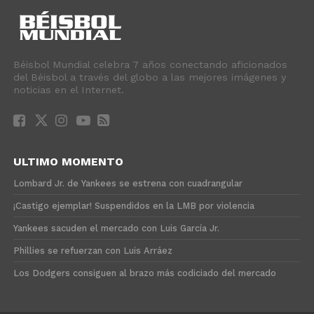
Béisbol Mundial celebra 7 años conectando aficionados
del Béisbol a través del globo a las mejores imágenes y
noticias en el Internet.
ULTIMO MOMENTO
Lombard Jr. de Yankees se estrena con cuadrangular
¡Castigo ejemplar! Suspendidos en la LMB por violencia
Yankees sacuden el mercado con Luis García Jr.
Phillies se refuerzan con Luis Arráez
Los Dodgers consiguen al brazo más codiciado del mercado