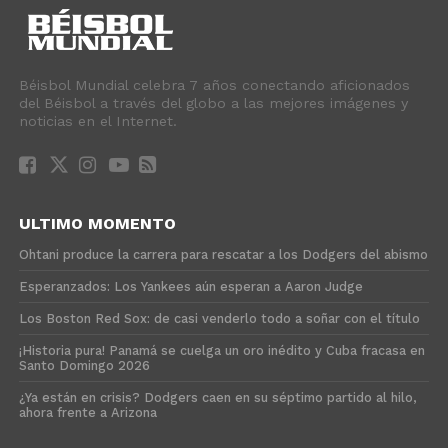
Béisbol Mundial celebra 7 años conectando aficionados
del Béisbol a través del globo a las mejores imágenes y
noticias en el Internet.
ULTIMO MOMENTO
Ohtani produce la carrera para rescatar a los Dodgers del abismo
Esperanzados: Los Yankees aún esperan a Aaron Judge
Los Boston Red Sox: de casi venderlo todo a soñar con el título
¡Historia pura! Panamá se cuelga un oro inédito y Cuba fracasa en
Santo Domingo 2026
¿Ya están en crisis? Dodgers caen en su séptimo partido al hilo,
ahora frente a Arizona