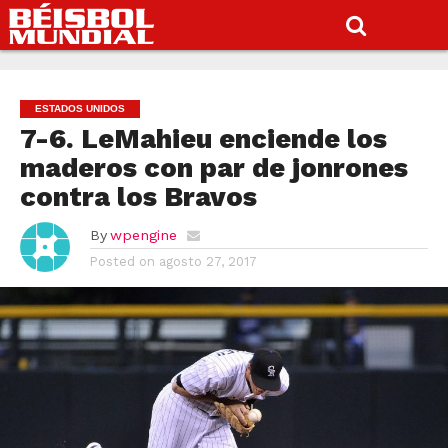
ESTADOS UNIDOS
7-6. LeMahieu enciende los
maderos con par de jonrones
contra los Bravos
By
wpengine
Posted on
agosto 27, 2017