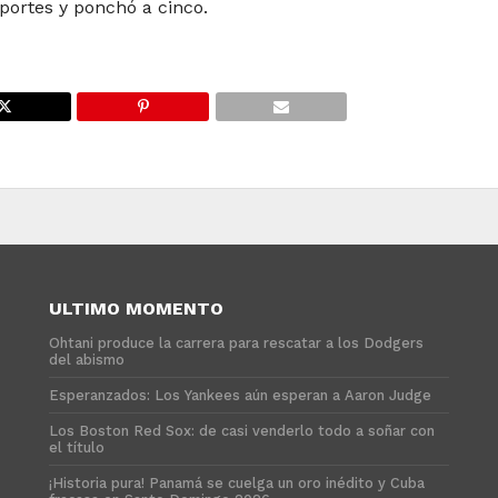
portes y ponchó a cinco.
ULTIMO MOMENTO
Ohtani produce la carrera para rescatar a los Dodgers
del abismo
Esperanzados: Los Yankees aún esperan a Aaron Judge
Los Boston Red Sox: de casi venderlo todo a soñar con
el título
¡Historia pura! Panamá se cuelga un oro inédito y Cuba