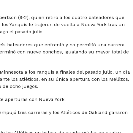
obertson (9-2), quien retiró a los cuatro bateadores que
los Yanquis le trajeron de vuelta a Nueva York tras un
go el pasado julio.
eis bateadores que enfrentó y no permitió una carrera
 Terminó con nueve ponches, igualando su mayor total de
innesota a los Yanquis a finales del pasado julio, un día
nte los atléticos, en su única apertura con los Mellizos,
o de ocho juegos.
ete aperturas con Nueva York.
empujó tres carreras y los Atléticos de Oakland ganaron
 de los Atléticos en batear de cuadrangular en cuatro