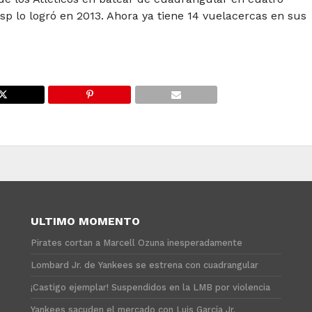
p lo logró en 2013. Ahora ya tiene 14 vuelacercas en sus
ULTIMO MOMENTO
Pirates cortan a Marcell Ozuna inesperadamente
Lombard Jr. de Yankees se estrena con cuadrangular
¡Castigo ejemplar! Suspendidos en la LMB por violencia
Yankees sacuden el mercado con Luis García Jr.