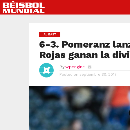
AL EAST
6-3. Pomeranz lanz
Rojas ganan la div
By
wpengine
Posted on
septiembre 30, 2017