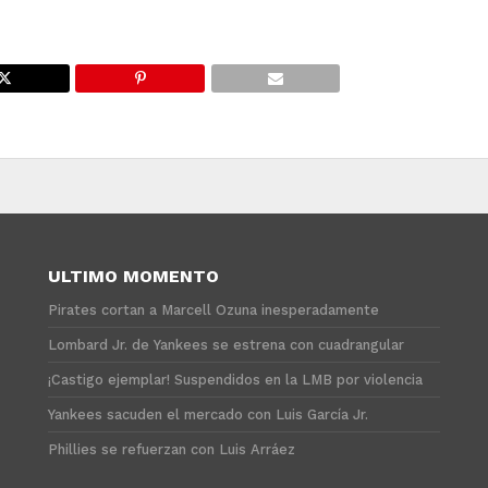
ULTIMO MOMENTO
Pirates cortan a Marcell Ozuna inesperadamente
Lombard Jr. de Yankees se estrena con cuadrangular
¡Castigo ejemplar! Suspendidos en la LMB por violencia
Yankees sacuden el mercado con Luis García Jr.
Phillies se refuerzan con Luis Arráez