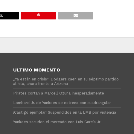
ULTIMO MOMENTO
¿Ya están en crisis? Dodgers caen en su séptimo partido
al hilo, ahora frente a Arizona
Pirates cortan a Marcell Ozuna inesperadamente
Lombard Jr. de Yankees se estrena con cuadrangular
¡Castigo ejemplar! Suspendidos en la LMB por violencia
Yankees sacuden el mercado con Luis García Jr.