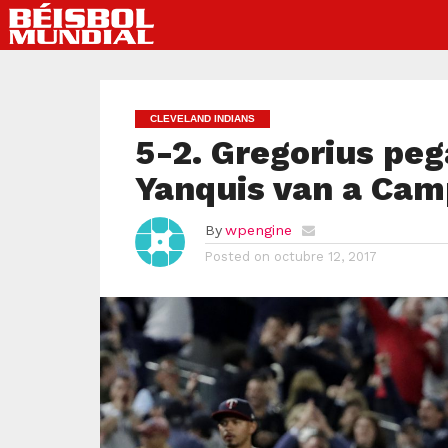
CLEVELAND INDIANS
5-2. Gregorius peg
Yanquis van a Ca
By
wpengine
Posted on
octubre 12, 2017