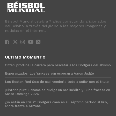
Béisbol Mundial celebra 7 años conectando aficionados
del Béisbol a través del globo a las mejores imágenes y
noticias en el Internet.
ULTIMO MOMENTO
Ohtani produce la carrera para rescatar a los Dodgers del abismo
Esperanzados: Los Yankees aún esperan a Aaron Judge
Los Boston Red Sox: de casi venderlo todo a soñar con el título
¡Historia pura! Panamá se cuelga un oro inédito y Cuba fracasa en
Santo Domingo 2026
¿Ya están en crisis? Dodgers caen en su séptimo partido al hilo,
ahora frente a Arizona