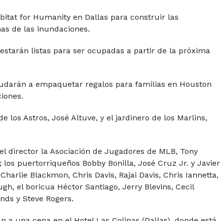
bitat for Humanity en Dallas para construir las
mas de las inundaciones.
starán listas para ser ocupadas a partir de la próxima
yudarán a empaquetar regalos para familias en Houston
iones.
los Astros, José Altuve, y el jardinero de los Marlins,
 el director la Asociación de Jugadores de MLB, Tony
; los puertorriqueños Bobby Bonilla, José Cruz Jr. y Javier
harlie Blackmon, Chris Davis, Rajai Davis, Chris Iannetta,
gh, el boricua Héctor Santiago, Jerry Blevins, Cecil
nds y Steve Rogers.
n a una cena en el Hotel Las Colinas (Dallas), donde está