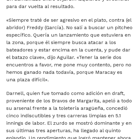
para dar vuelta al resultado.
«Siempre traté de ser agresivo en el plato, contra (el
abridor) Freddy (García). No salí a buscar un pitcheo
específico. Quería un lanzamiento que estuviera en
la zona, porque él siempre busca atacar a los
bateadores y estar encima en la cuenta, y pude dar
el batazo clave», dijo Aguilar. «Tener la serie dos
encuentros a favor, me pone muy contento, pero no
hemos ganado nada todavía, porque Maracay es
una plaza difícil».
Darnell, quien fue tomado como adición en draft,
proveniente de los Bravos de Margarita, apeló a todo
su arsenal frente a la toletería aragüeña, concedió
cinco indiscutibles y tres carreras limpias en 5.1
innings de labor. El zurdo se mostró dominante y en
sus últimas tres aperturas, ha llegado al quinto
episodio. Un rendimiento que logró mantener ahora