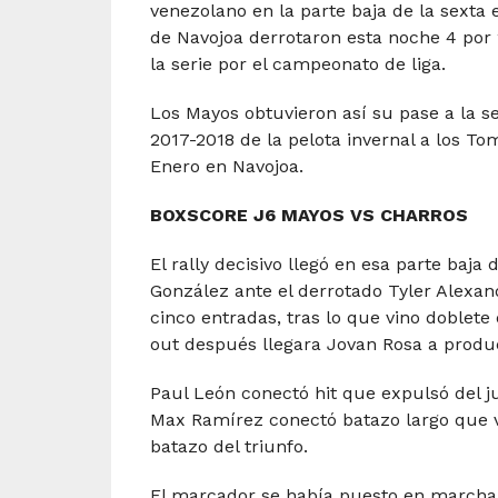
venezolano en la parte baja de la sexta 
de Navojoa derrotaron esta noche 4 por 2
la serie por el campeonato de liga.
Los Mayos obtuvieron así su pase a la se
2017-2018 de la pelota invernal a los T
Enero en Navojoa.
BOXSCORE J6 MAYOS VS CHARROS
El rally decisivo llegó en esa parte baj
González ante el derrotado Tyler Alexan
cinco entradas, tras lo que vino doblete
out después llegara Jovan Rosa a produci
Paul León conectó hit que expulsó del ju
Max Ramírez conectó batazo largo que via
batazo del triunfo.
El marcador se había puesto en marcha 