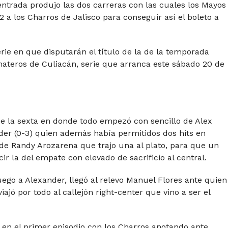
entrada produjo las dos carreras con las cuales los Mayos
 a los Charros de Jalisco para conseguir así el boleto a
rie en que disputarán el título de la de la temporada
omateros de Culiacán, serie que arranca este sábado 20 de
a de la sexta en donde todo empezó con sencillo de Alex
der (0-3) quien además había permitidos dos hits en
 de Randy Arozarena que trajo una al plato, para que un
r la del empate con elevado de sacrificio al central.
ego a Alexander, llegó al relevo Manuel Flores ante quien
jó por todo al callejón right-center que vino a ser el
en el primer episodio con los Charros anotando ante