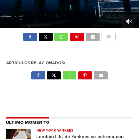
0
seconds
of
COMMENTS
3
minutes,
23
seconds
ARTÍCULOS RELACIONADOS:
ULTIMO MOMENTO
NEW YORK YANKEES
Lombard Jr. de Yankees se estrena con