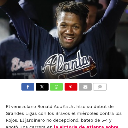
COMMENTS
El venezolano Ronald Acuña Jr. hizo su debut de
Grandes Ligas con los Bravos el miércoles contra los
Rojos. El jardinero no decepcionó, bateó de 5-1 y
anotó una carrera en
la victoria de Atlanta sobre