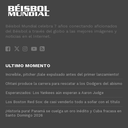
Béisbol Mundial celebra 7 años conectando aficionados
del Béisbol a través del globo a las mejores imágenes y
noticias en el Internet.
ULTIMO MOMENTO
Increíble, pitcher ¡Sale expulsado antes del primer lanzamiento!
Ohtani produce la carrera para rescatar a los Dodgers del abismo
Esperanzados: Los Yankees aún esperan a Aaron Judge
Los Boston Red Sox: de casi venderlo todo a soñar con el título
¡Historia pura! Panamá se cuelga un oro inédito y Cuba fracasa en
Santo Domingo 2026