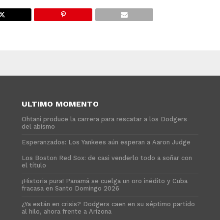
ULTIMO MOMENTO
Ohtani produce la carrera para rescatar a los Dodgers
del abismo
Esperanzados: Los Yankees aún esperan a Aaron Judge
Los Boston Red Sox: de casi venderlo todo a soñar con
el título
¡Historia pura! Panamá se cuelga un oro inédito y Cuba
fracasa en Santo Domingo 2026
¿Ya están en crisis? Dodgers caen en su séptimo partido
al hilo, ahora frente a Arizona