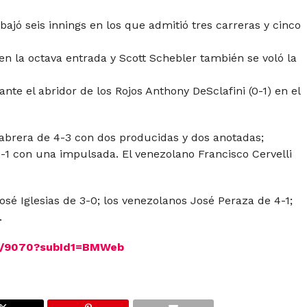
bajó seis innings en los que admitió tres carreras y cinco
en la octava entrada y Scott Schebler también se voló la
nte el abridor de los Rojos Anthony DeSclafini (0-1) en el
Cabrera de 4-3 con dos producidas y dos anotadas;
2-1 con una impulsada. El venezolano Francisco Cervelli
osé Iglesias de 3-0; los venezolanos José Peraza de 4-1;
.
39/9070?subId1=BMWeb