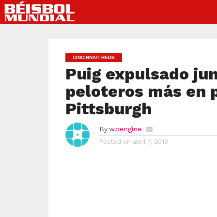
CINCINNATI REDS
Puig expulsado jun
peloteros más en p
Pittsburgh
By
wpengine
Posted on
abril 7, 2019