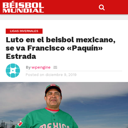
LIGAS INVERNALES
Luto en el beisbol mexicano,
se va Francisco «Paquín»
Estrada
By
wpengine
Posted on
diciembre 9, 2019