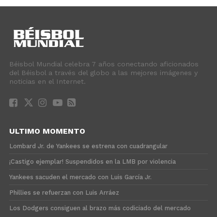
Béisbol Mundial celebra 7 años conectando aficionados
del Béisbol a través del globo a las mejores imágenes y
noticias en el Internet.
ULTIMO MOMENTO
Lombard Jr. de Yankees se estrena con cuadrangular
¡Castigo ejemplar! Suspendidos en la LMB por violencia
Yankees sacuden el mercado con Luis García Jr.
Phillies se refuerzan con Luis Arráez
Los Dodgers consiguen al brazo más codiciado del mercado