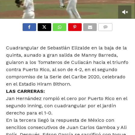
0
seconds
of
COMMENTS
39
seconds
Cuadrangular de Sebastián Elizalde en la baja de la
quinta, aunado a gran salida de Manny Barreda,
guiaron a los Tomateros de Culiacán hacia el triunfo
contra Puerto Rico, al son de 4-2, en el segundo
compromiso de la Serie del Caribe 2020, celebrado
en el Estadio Hiram Bithorn.
LAS CARRERAS:
Jan Hernández rompió el cero por Puerto Rico en el
segundo inning, con cuadrangular por el jardín
derecho para el 1-0.
En la tercera llegó la respuesta de México con
sencillos consecutivos de Juan Carlos Gamboa y Ali
Solís. Después, Edson García se sacrificó con toque