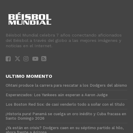
Béisbol Mundial celebra 7 años conectando aficionados
del Béisbol a través del globo a las mejores imágenes y
noticias en el Internet.
ULTIMO MOMENTO
Ohtani produce la carrera para rescatar a los Dodgers del abismo
Esperanzados: Los Yankees aún esperan a Aaron Judge
Los Boston Red Sox: de casi venderlo todo a soñar con el título
¡Historia pura! Panamá se cuelga un oro inédito y Cuba fracasa en
Santo Domingo 2026
¿Ya están en crisis? Dodgers caen en su séptimo partido al hilo,
ahora frente a Arizona