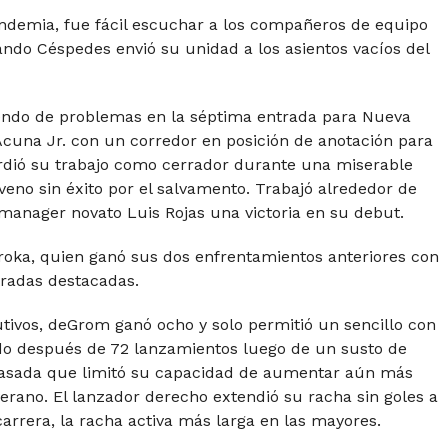
pandemia, fue fácil escuchar a los compañeros de equipo
ando Céspedes envió su unidad a los asientos vacíos del
liendo de problemas en la séptima entrada para Nueva
 Acuna Jr. con un corredor en posición de anotación para
perdió su trabajo como cerrador durante una miserable
no sin éxito por el salvamento. Trabajó alrededor de
manager novato Luis Rojas una victoria en su debut.
oroka, quien ganó sus dos enfrentamientos anteriores con
tradas destacadas.
utivos, deGrom ganó ocho y solo permitió un sencillo con
ado después de 72 lanzamientos luego de un susto de
 pasada que limitó su capacidad de aumentar aún más
rano. El lanzador derecho extendió su racha sin goles a
arrera, la racha activa más larga en las mayores.