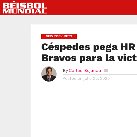
NEW YORK METS
Céspedes pega HR 
Bravos para la vic
By
Carlos Bujanda
Posted on
julio 25, 2020