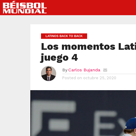
LATINOS BACK TO BACK
Los momentos Lati
juego 4
By
Carlos Bujanda
Posted on
octubre 25, 2020