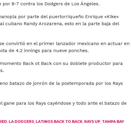
o por 8-7 contra los Dodgers de Los Ángeles.
anopla por parte del puertorriqueño Enrique «Kike»
l cubano Randy Arozarena, esto en la parte baja del
se convirtió en el primer lanzador mexicano en actuar en
lota de 4.2 innings para nueve ponches.
 momento Back ot Back con su doblete productor para
s.
eno batazo de jonrón de la postemporada por los Rays
el gane para los Rays cayéndose y todo ante el batazo de
RED
,
LA DODGERS
,
LATINOS BACK TO BACK
,
RAYS UP
,
TAMPA BAY