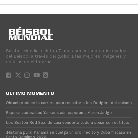
Béisbol Mundial celebra 7 años conectando aficionados
del Béisbol a través del globo a las mejores imágenes y
noticias en el Internet.
ULTIMO MOMENTO
Ohtani produce la carrera para rescatar a los Dodgers del abismo
Esperanzados: Los Yankees aún esperan a Aaron Judge
Los Boston Red Sox: de casi venderlo todo a soñar con el título
¡Historia pura! Panamá se cuelga un oro inédito y Cuba fracasa en
Santo Domingo 2026