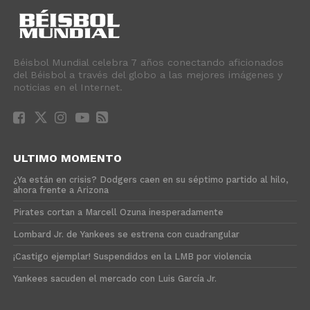
Béisbol Mundial celebra 7 años conectando aficionados
del Béisbol a través del globo a las mejores imágenes y
noticias en el Internet.
ULTIMO MOMENTO
¿Ya están en crisis? Dodgers caen en su séptimo partido al hilo,
ahora frente a Arizona
Pirates cortan a Marcell Ozuna inesperadamente
Lombard Jr. de Yankees se estrena con cuadrangular
¡Castigo ejemplar! Suspendidos en la LMB por violencia
Yankees sacuden el mercado con Luis García Jr.