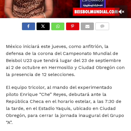
0
seconds
of
COMMENTS
1
minute,
13
México iniciará este jueves, como anfitrión, la
seconds
defensa de la corona del Campeonato Mundial de
Beisbol U23 que tendrá lugar del 23 de septiembre
al 2 de octubre en Hermosillo y Ciudad Obregón con
la presencia de 12 selecciones.
El equipo tricolor, al mando del experimentado
piloto Enrique “Che” Reyes, debutará ante la
República Checa en el horario estelar, a las 7:30 de
la tarde, en el Estadio Yaquis, ubicado en Ciudad
Obregón, para cerrar la jornada inaugural del Grupo
“A”.