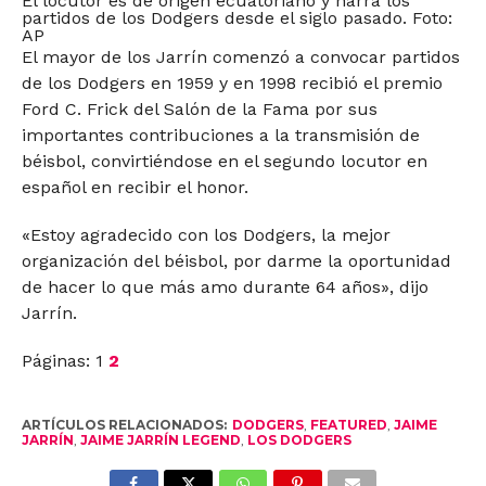
El locutor es de origen ecuatoriano y narra los
partidos de los Dodgers desde el siglo pasado. Foto:
AP
El mayor de los Jarrín comenzó a convocar partidos
de los Dodgers en 1959 y en 1998 recibió el premio
Ford C. Frick del Salón de la Fama por sus
importantes contribuciones a la transmisión de
béisbol, convirtiéndose en el segundo locutor en
español en recibir el honor.
«Estoy agradecido con los Dodgers, la mejor
organización del béisbol, por darme la oportunidad
de hacer lo que más amo durante 64 años», dijo
Jarrín.
Páginas:
1
2
ARTÍCULOS RELACIONADOS:
DODGERS
,
FEATURED
,
JAIME
JARRÍN
,
JAIME JARRÍN LEGEND
,
LOS DODGERS