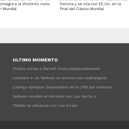
onsagra a la Vinotinto como
historia y se cita con EE.UU. en la
 Mundial
final del Clásico Mundial
ULTIMO MOMENTO
Pirates cortan a Marcell Ozuna inesperadamente
Lombard Jr. de Yankees se estrena con cuadrangular
¡Castigo ejemplar! Suspendidos en la LMB por violencia
Yankees sacuden el mercado con Luis García Jr.
Phillies se refuerzan con Luis Arráez