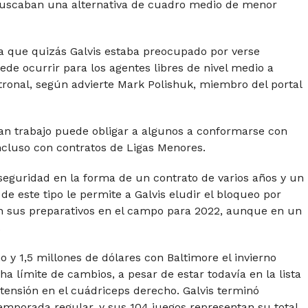
buscaban una alternativa de cuadro medio de menor
 que quizás Galvis estaba preocupado por verse
de ocurrir para los agentes libres de nivel medio a
patronal, según advierte Mark Polishuk, miembro del portal
n trabajo puede obligar a algunos a conformarse con
ncluso con contratos de Ligas Menores.
seguridad en la forma de un contrato de varios años y un
de este tipo le permite a Galvis eludir el bloqueo por
en sus preparativos en el campo para 2022, aunque en un
.
 y 1,5 millones de dólares con Baltimore el invierno
cha límite de cambios, a pesar de estar todavía en la lista
ensión en el cuádriceps derecho. Galvis terminó
mporada regular, y sus 104 juegos representan su total