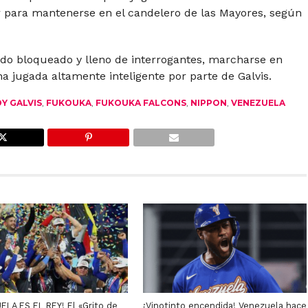
r para mantenerse en el candelero de las Mayores, según
o bloqueado y lleno de interrogantes, marcharse en
jugada altamente inteligente por parte de Galvis.
Y GALVIS
,
FUKOUKA
,
FUKOUKA FALCONS
,
NIPPON
,
VENEZUELA
ELA ES EL REY! El «Grito de
¡Vinotinto encendida! Venezuela hace