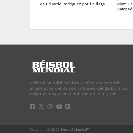
de Eduardo Rodriguez por fin llega
Miami» c
Campeón
Béisbol Mundial celebra 7 años conectando
aficionados del Béisbol a través del globo a las
mejores imágenes y noticias en el Internet.
Copyright © 2026 Béisbol Mundial℠