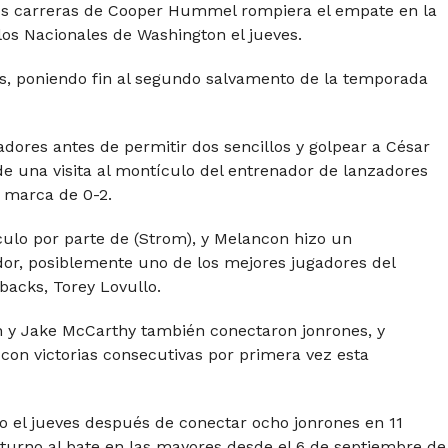
os carreras de Cooper Hummel rompiera el empate en la
los Nacionales de Washington el jueves.
ts, poniendo fin al segundo salvamento de la temporada
dores antes de permitir dos sencillos y golpear a César
 una visita al montículo del entrenador de lanzadores
 marca de 0-2.
culo por parte de (Strom), y Melancon hizo un
dor, posiblemente uno de los mejores jugadores del
backs, Torey Lovullo.
 y Jake McCarthy también conectaron jonrones, y
s con victorias consecutivas por primera vez esta
o el jueves después de conectar ocho jonrones en 11
turno al bate en las mayores desde el 6 de septiembre de