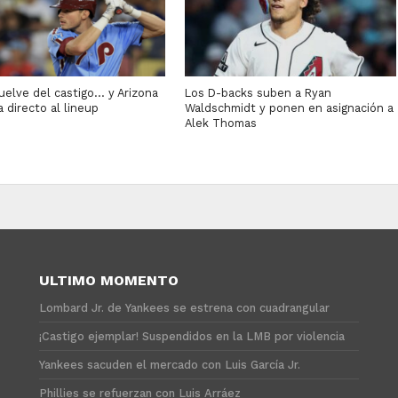
uelve del castigo… y Arizona
Los D-backs suben a Ryan
 directo al lineup
Waldschmidt y ponen en asignación a
Alek Thomas
ULTIMO MOMENTO
Lombard Jr. de Yankees se estrena con cuadrangular
¡Castigo ejemplar! Suspendidos en la LMB por violencia
Yankees sacuden el mercado con Luis García Jr.
Phillies se refuerzan con Luis Arráez