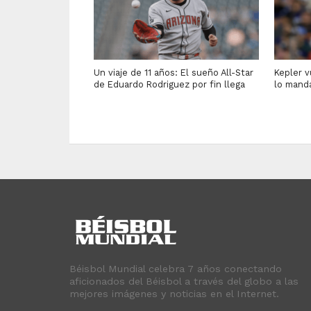
Un viaje de 11 años: El sueño All-Star
Kepler v
de Eduardo Rodriguez por fin llega
lo manda
Béisbol Mundial celebra 7 años conectando
aficionados del Béisbol a través del globo a las
mejores imágenes y noticias en el Internet.