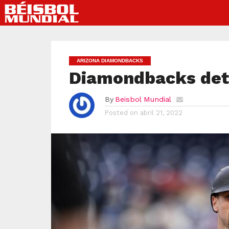
ARIZONA DIAMONDBACKS
Diamondbacks deti
By
Beisbol Mundial
Posted on
abril 21, 2022