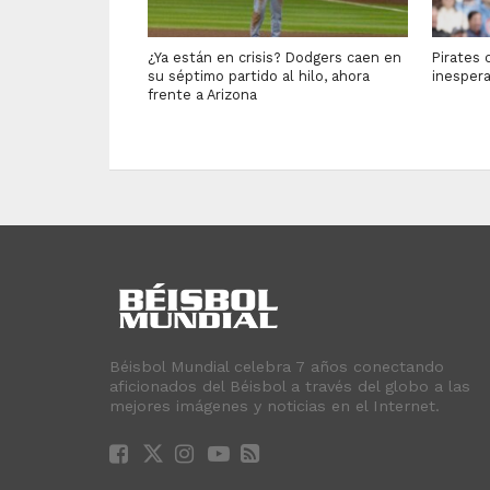
¿Ya están en crisis? Dodgers caen en
Pirates 
su séptimo partido al hilo, ahora
inesper
frente a Arizona
Béisbol Mundial celebra 7 años conectando
aficionados del Béisbol a través del globo a las
mejores imágenes y noticias en el Internet.