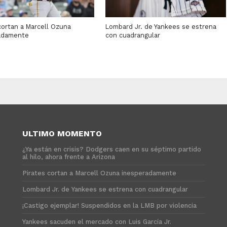
cortan a Marcell Ozuna
Lombard Jr. de Yankees se estrena
adamente
con cuadrangular
ULTIMO MOMENTO
¿Ya están en crisis? Dodgers caen en su séptimo partido
al hilo, ahora frente a Arizona
Pirates cortan a Marcell Ozuna inesperadamente
Lombard Jr. de Yankees se estrena con cuadrangular
¡Castigo ejemplar! Suspendidos en la LMB por violencia
Yankees sacuden el mercado con Luis García Jr.