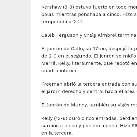
Kershaw (8-3) estuvo fuerte en todo mom
bolas mientras ponchaba a cinco. Hizo so
temporada a 2.44.
Caleb Ferguson y Craig Kimbrel termina
El jonrón de Gallo, su 17mo, despejó la p
de 2-0 en el segundo. El jonrón se midió
Merrill Kelly, literalmente, que rebotó 
cuadro interior.
Freeman abrió la tercera entrada con s
el jardín derecho y central hacia el área 
El jonrón de Muncy, también su vigésimo
Kelly (12-6) duró cinco entradas, perdie
caminó a cinco y ponchó a ocho. Hizo 9
en la tercera.