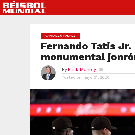
SAN DIEGO PADRES
Fernando Tatis Jr.
monumental jonrón
By
Erick Monroy
Posted on
mayo 31, 2026