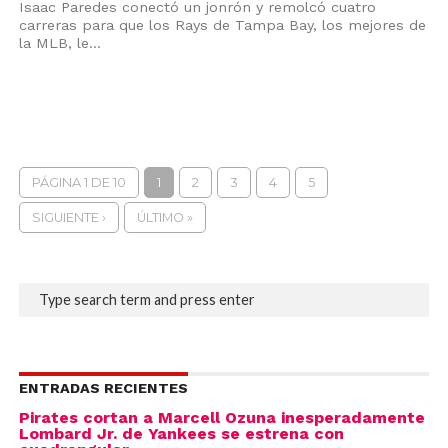
Isaac Paredes conectó un jonrón y remolcó cuatro
carreras para que los Rays de Tampa Bay, los mejores de
la MLB, le...
PÁGINA 1 DE 10
1
2
3
4
5
SIGUIENTE ›
ÚLTIMO »
ENTRADAS RECIENTES
Pirates cortan a Marcell Ozuna inesperadamente
Lombard Jr. de Yankees se estrena con