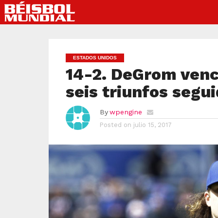
ESTADOS UNIDOS
14-2. DeGrom venc
seis triunfos segu
By
wpengine
Posted on
julio 15, 2017