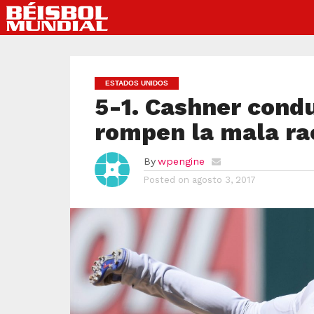
ESTADOS UNIDOS
5-1. Cashner condu
rompen la mala ra
By
wpengine
Posted on
agosto 3, 2017