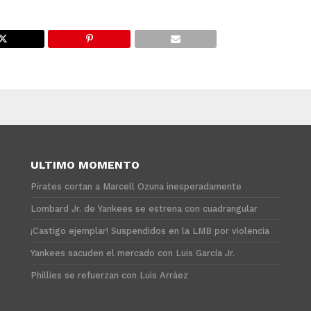
ULTIMO MOMENTO
Pirates cortan a Marcell Ozuna inesperadamente
Lombard Jr. de Yankees se estrena con cuadrangular
¡Castigo ejemplar! Suspendidos en la LMB por violencia
Yankees sacuden el mercado con Luis García Jr.
Phillies se refuerzan con Luis Arráez