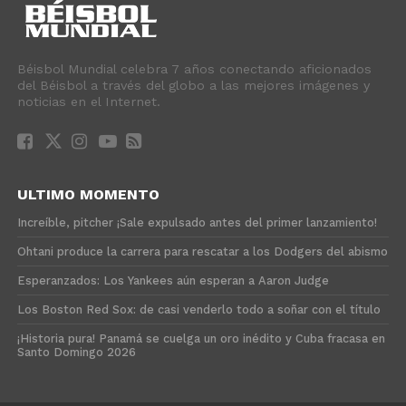
Béisbol Mundial celebra 7 años conectando aficionados
del Béisbol a través del globo a las mejores imágenes y
noticias en el Internet.
ULTIMO MOMENTO
Increíble, pitcher ¡Sale expulsado antes del primer lanzamiento!
Ohtani produce la carrera para rescatar a los Dodgers del abismo
Esperanzados: Los Yankees aún esperan a Aaron Judge
Los Boston Red Sox: de casi venderlo todo a soñar con el título
¡Historia pura! Panamá se cuelga un oro inédito y Cuba fracasa en
Santo Domingo 2026