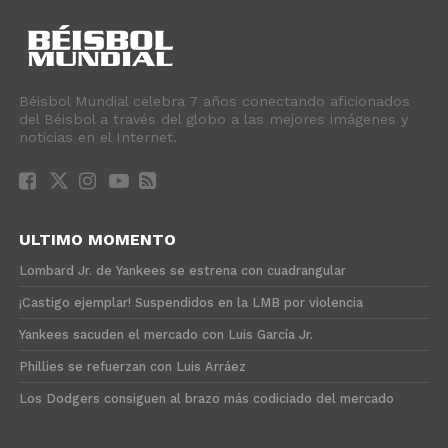
Béisbol Mundial celebra 7 años conectando aficionados
del Béisbol a través del globo a las mejores imágenes y
noticias en el Internet.
ULTIMO MOMENTO
Lombard Jr. de Yankees se estrena con cuadrangular
¡Castigo ejemplar! Suspendidos en la LMB por violencia
Yankees sacuden el mercado con Luis García Jr.
Phillies se refuerzan con Luis Arráez
Los Dodgers consiguen al brazo más codiciado del mercado