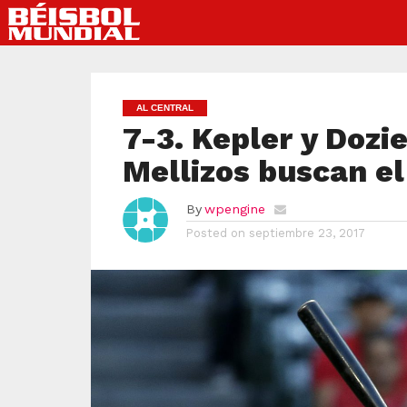
AL CENTRAL
7-3. Kepler y Dozi
Mellizos buscan e
By
wpengine
Posted on
septiembre 23, 2017