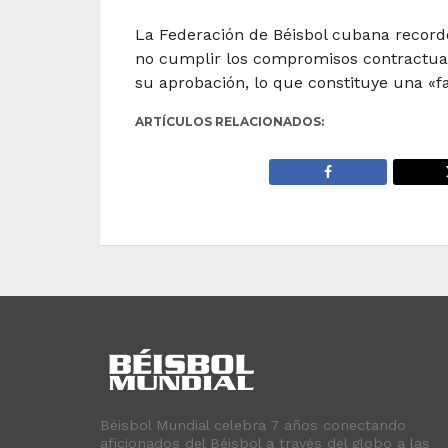
La Federación de Béisbol cubana recordó q
no cumplir los compromisos contractuale
su aprobación, lo que constituye una «fa
ARTÍCULOS RELACIONADOS:
Béisbol Mundial celebra 7 años conectando
aficionados del Béisbol a través del globo a las