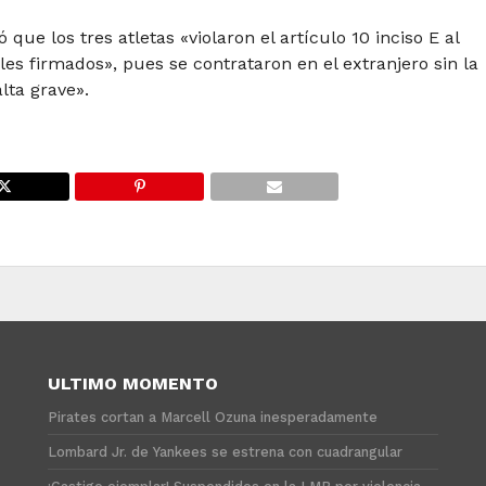
ue los tres atletas «violaron el artículo 10 inciso E al
s firmados», pues se contrataron en el extranjero sin la
lta grave».
ULTIMO MOMENTO
Pirates cortan a Marcell Ozuna inesperadamente
Lombard Jr. de Yankees se estrena con cuadrangular