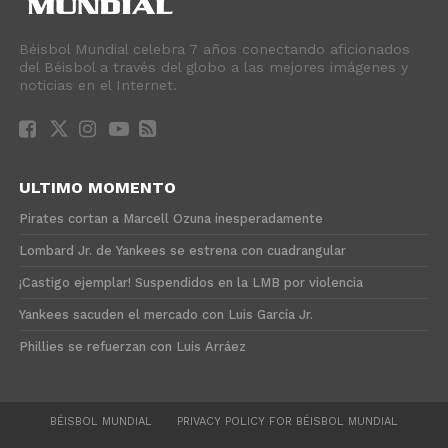
Béisbol Mundial celebra 7 años conectando aficionados
del Béisbol a través del globo a las mejores imágenes y
noticias en el Internet.
ULTIMO MOMENTO
Pirates cortan a Marcell Ozuna inesperadamente
Lombard Jr. de Yankees se estrena con cuadrangular
¡Castigo ejemplar! Suspendidos en la LMB por violencia
Yankees sacuden el mercado con Luis García Jr.
Phillies se refuerzan con Luis Arráez
BÉISBOL MUNDIAL
PRIVACY POLICY FOR BÉISBOL MUNDIAL