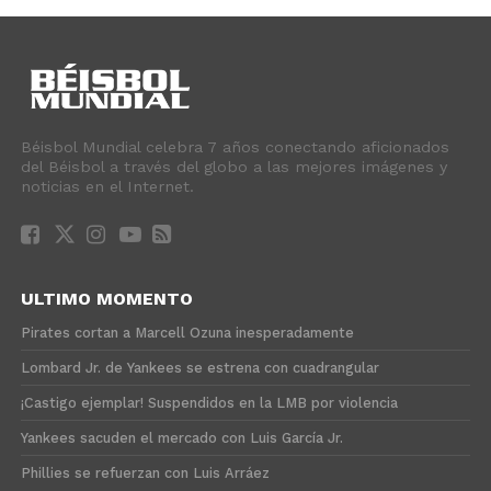
Béisbol Mundial celebra 7 años conectando aficionados
del Béisbol a través del globo a las mejores imágenes y
noticias en el Internet.
ULTIMO MOMENTO
Pirates cortan a Marcell Ozuna inesperadamente
Lombard Jr. de Yankees se estrena con cuadrangular
¡Castigo ejemplar! Suspendidos en la LMB por violencia
Yankees sacuden el mercado con Luis García Jr.
Phillies se refuerzan con Luis Arráez